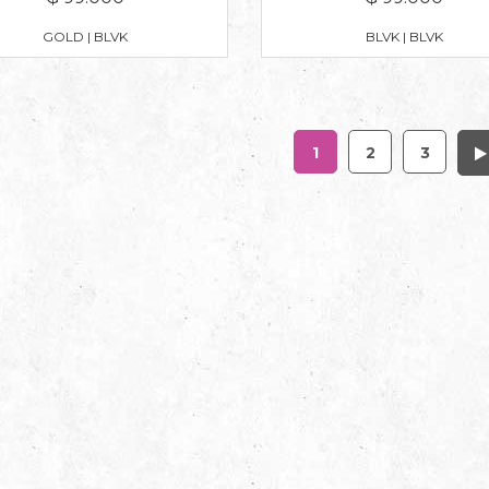
GOLD | BLVK
BLVK | BLVK
1
2
3