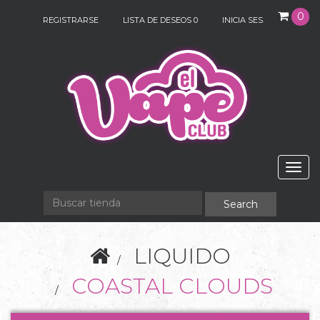
0
REGISTRARSE
LISTA DE DESEOS
0
INICIA SESIÓN
Togg
navig
LIQUIDO
COASTAL CLOUDS