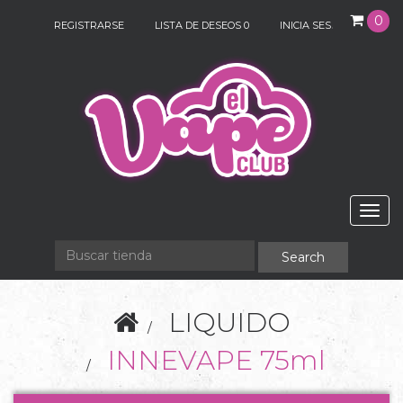
0
REGISTRARSE
LISTA DE DESEOS
0
INICIA SESIÓN
Togg
navig
LIQUIDO
INNEVAPE 75ml