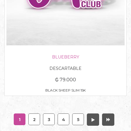
BLUEBERRY
DESCARTABLE
₲ 79.000
BLACK SHEEP SLIM 15K
1
2
3
4
5