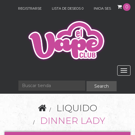
0
REGISTRARSE
LISTA DE DESEOS
0
INICIA SESIÓN
Togg
navig
LIQUIDO
DINNER LADY