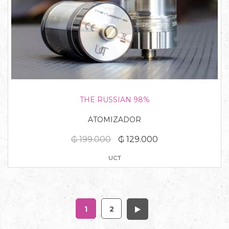
THE RUSSIAN 98%
ATOMIZADOR
₲ 199.000
₲ 129.000
UCT
1
2