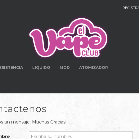
REGISTR
ESISTENCIA
LIQUIDO
MOD
ATOMIZADOR
ntactenos
s un mensaje. Muchas Gracias!
mbre