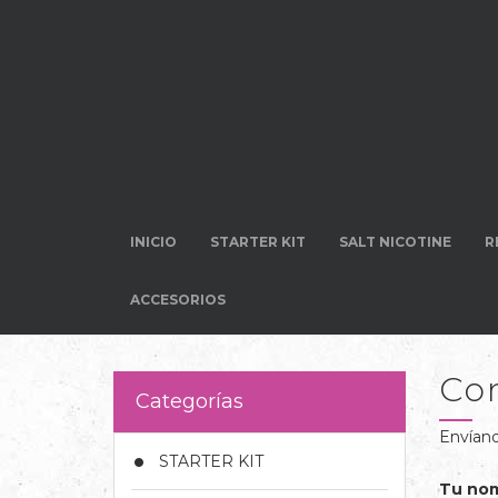
INICIO
STARTER KIT
SALT NICOTINE
R
ACCESORIOS
Co
Categorías
Envíano
STARTER KIT
Tu no