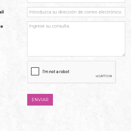
il
je