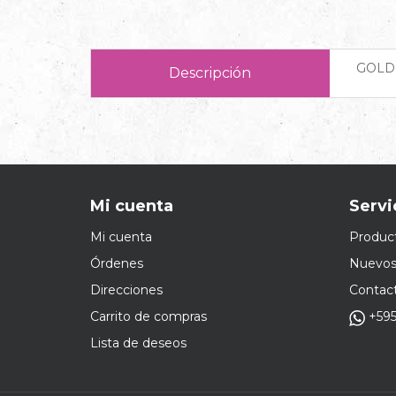
GOLD 
Descripción
Mi cuenta
Servi
Mi cuenta
Product
Órdenes
Nuevos
Direcciones
Contac
Carrito de compras
+595
Lista de deseos