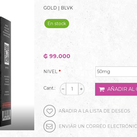
GOLD | BLVK
En stock
₲ 99.000
NIVEL
*
Cant.: