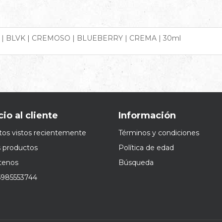
| BLVK | CREMOSO | BLUEBERRY | CREMA | 30ml
cio al cliente
Información
os vistos recientemente
Términos y condiciones
 productos
Política de edad
tenos
Búsqueda
985553744