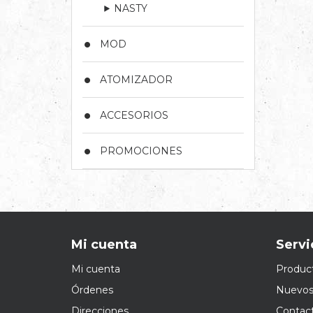
NASTY
MOD
ATOMIZADOR
ACCESORIOS
PROMOCIONES
Mi cuenta
Servi
Mi cuenta
Product
Órdenes
Nuevos
Direcciones
Contac