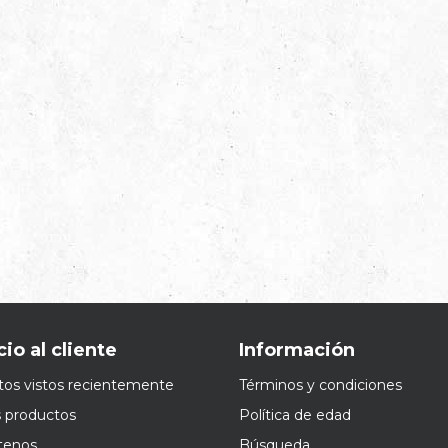
cio al cliente
Información
os vistos recientemente
Términos y condiciones
 productos
Política de edad
tenos
Búsqueda