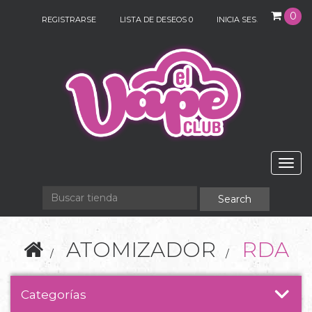
0
REGISTRARSE
LISTA DE DESEOS
0
INICIA SESIÓN
Togg
navig
ATOMIZADOR
RDA
Categorías