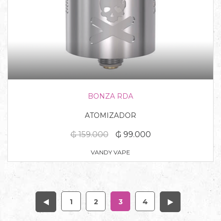
BONZA RDA
ATOMIZADOR
₲ 159.000
₲ 99.000
VANDY VAPE
1
2
3
4