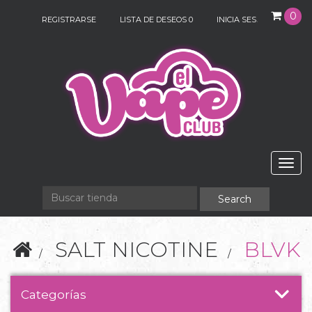
0
REGISTRARSE
LISTA DE DESEOS
0
INICIA SESIÓN
Togg
navig
SALT NICOTINE
BLVK
Categorías