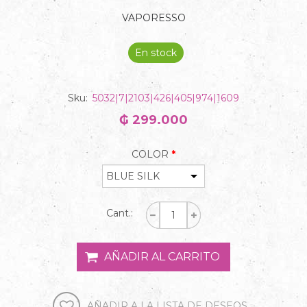
VAPORESSO
En stock
Sku:
5032|7|2103|426|405|974|1609
₲ 299.000
COLOR
*
Cant.: