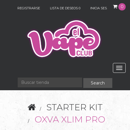
0
REGISTRARSE
LISTA DE DESEOS
0
INICIA SESIÓN
Togg
navig
STARTER KIT
OXVA XLIM PRO