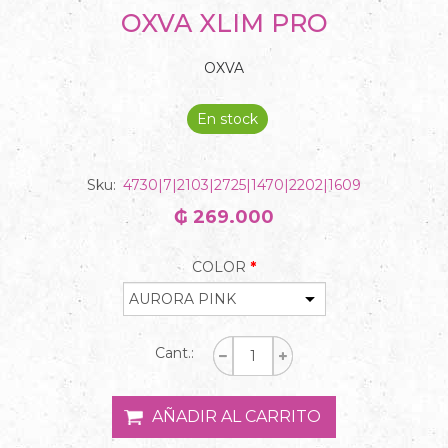
OXVA XLIM PRO
OXVA
En stock
Sku:
4730|7|2103|2725|1470|2202|1609
₲ 269.000
COLOR
*
Cant.: