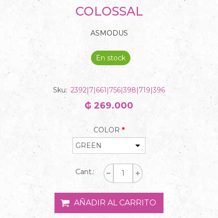
COLOSSAL
ASMODUS
En stock
Sku:
2392|7|661|756|398|719|396
₲ 269.000
COLOR
*
Cant.: