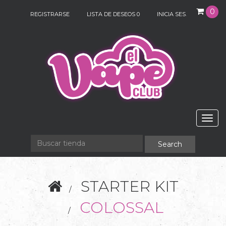
0
REGISTRARSE
LISTA DE DESEOS
0
INICIA SESIÓN
Togg
navig
STARTER KIT
COLOSSAL