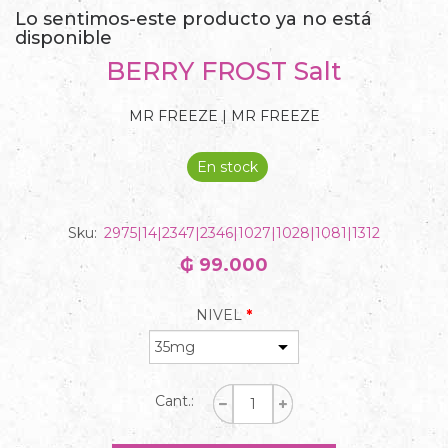
Lo sentimos-este producto ya no está
disponible
BERRY FROST Salt
MR FREEZE | MR FREEZE
En stock
Sku:
2975|14|2347|2346|1027|1028|1081|1312
₲ 99.000
NIVEL
*
Cant.: