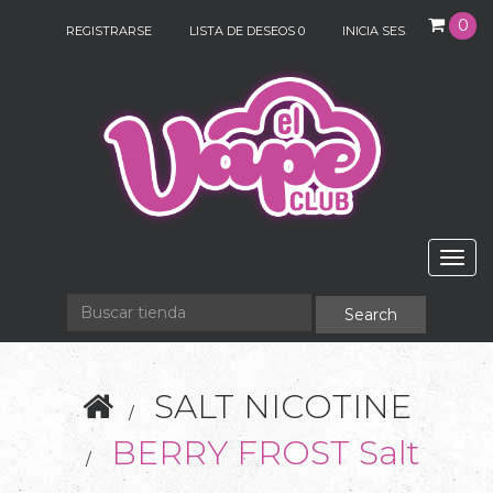
0
REGISTRARSE
LISTA DE DESEOS
0
INICIA SESIÓN
Togg
navig
SALT NICOTINE
BERRY FROST Salt